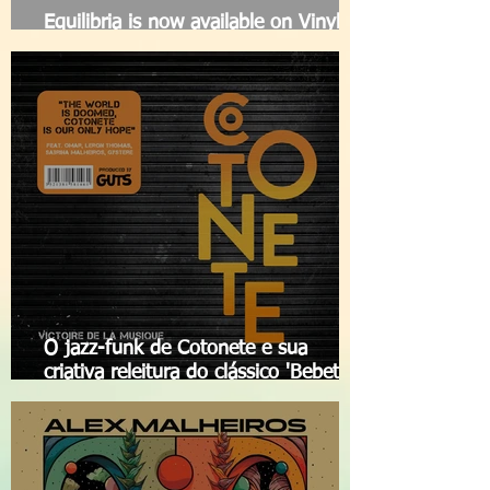
Equilibria is now available on Vinyl for
the first time ever!
O jazz-funk de Cotonete e sua
criativa releitura do clássico 'Bebete
Vãobora'feat. Sabrina Malheiros