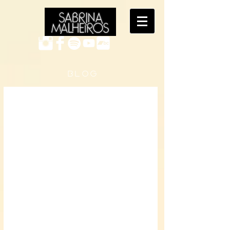
B L O G