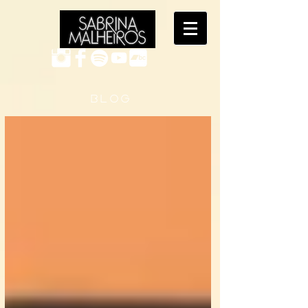
B L O G