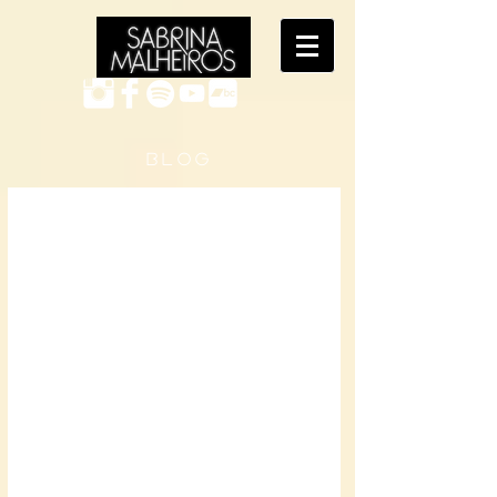
B L O G